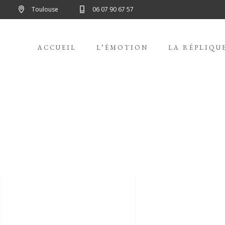
Toulouse
06 07 90 67 57
ACCUEIL
L’ÉMOTION
LA RÉPLIQU
ART, JUST T