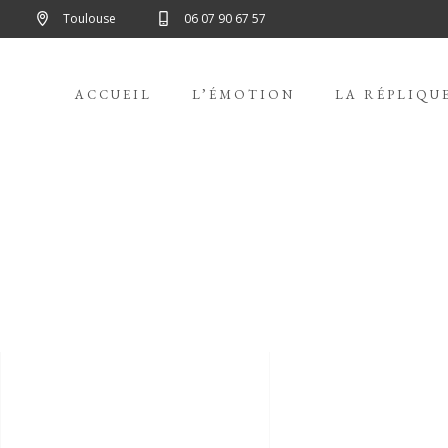
Toulouse
06 07 90 67 57
ACCUEIL
L’ÉMOTION
LA RÉPLIQU
FRESH START