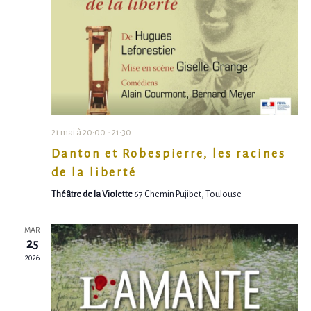
V
È
N
E
M
E
21 mai à 20:00
-
21:30
Danton et Robespierre, les racines
N
de la liberté
T
Théâtre de la Violette
67 Chemin Pujibet, Toulouse
S
MAR
25
2026