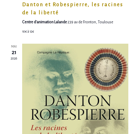
V
T
E
Danton et Robespierre, les racines
È
I
de la liberté
M
Centre d'animation Lalande
239 av de Fronton, Toulouse
N
O
E
10€ à 12€
E
N
N
MAI
M
D
T
21
2026
E
E
S
N
V
T
U
E
S
É