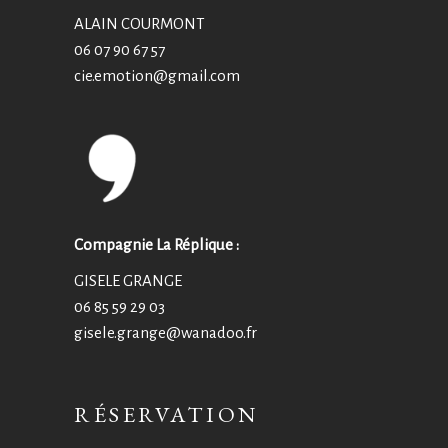
ALAIN COURMONT
06 07 90 67 57
cie.emotion@
gmail.com
Compagnie La Réplique :
GISELE GRANGE
06 85 59 29 03
gisele.grange@wanadoo.fr
RÉSERVATION