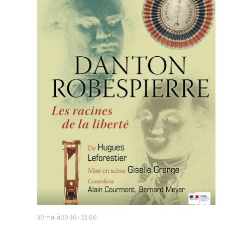
T
C
D
I
H
R
O
E
I
N
E
E
D
T
R
E
N
D
V
A
E
U
V
É
E
I
V
S
G
È
É
A
N
30 mai à 20:30
-
22:00