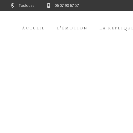
Toulouse
06 07 90 67 57
ACCUEIL
L’ÉMOTION
LA RÉPLIQU
ARCHIVE