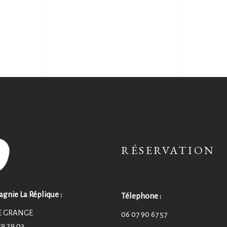
RÉSERVATION
nie La Réplique :
Télephone :
E GRANGE
06 07 90 67 57
59 29 03