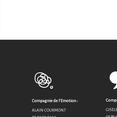
Compag
Compagnie de l’Emotion :
GISEL
ALAIN COURMONT
06 85 
06 07 90 67 57