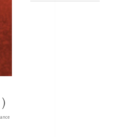
for:
)
mance