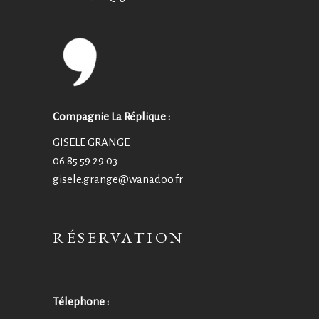
Compagnie La Réplique :
GISELE GRANGE
06 85 59 29 03
gisele.grange@wanadoo.fr
RÉSERVATION
Télephone :