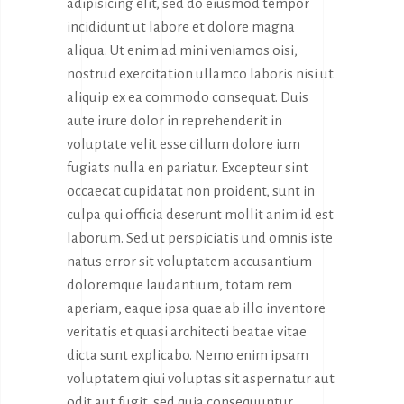
adipisicing elit, sed do eiusmod tempor
incididunt ut labore et dolore magna
aliqua. Ut enim ad mini veniamos oisi,
nostrud exercitation ullamco laboris nisi ut
aliquip ex ea commodo consequat. Duis
aute irure dolor in reprehenderit in
voluptate velit esse cillum dolore ium
fugiats nulla en pariatur. Excepteur sint
occaecat cupidatat non proident, sunt in
culpa qui officia deserunt mollit anim id est
laborum. Sed ut perspiciatis und omnis iste
natus error sit voluptatem accusantium
doloremque laudantium, totam rem
aperiam, eaque ipsa quae ab illo inventore
veritatis et quasi architecti beatae vitae
dicta sunt explicabo. Nemo enim ipsam
voluptatem qiui voluptas sit aspernatur aut
odit aut fugit, sed quia consequuntur