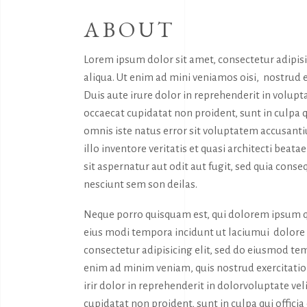
ABOUT
Lorem ipsum dolor sit amet, consectetur adipis
aliqua. Ut enim ad mini veniamos oisi, nostrud 
Duis aute irure dolor in reprehenderit in volupta
occaecat cupidatat non proident, sunt in culpa q
omnis iste natus error sit voluptatem accusan
illo inventore veritatis et quasi architecti bea
sit aspernatur aut odit aut fugit, sed quia con
nesciunt sem son deilas.
Neque porro quisquam est, qui dolorem ipsum qu
eius modi tempora incidunt ut laciumui dolor
consectetur adipisicing elit, sed do eiusmod tem
enim ad minim veniam, quis nostrud exercitatio
irir dolor in reprehenderit in dolorvoluptate vel
cupidatat non proident, sunt in culpa qui offici