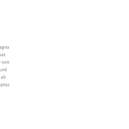
magna
uat.
 sint
 und
 ab
uptas