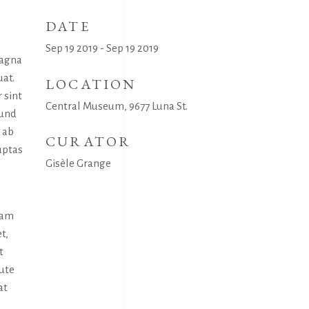
DATE
Sep 19 2019 - Sep 19 2019
magna
uat.
LOCATION
 sint
Central Museum, 9677 Luna St.
 und
 ab
CURATOR
uptas
Gisèle Grange
uam
t,
t
aute
at