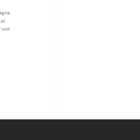
magna
at.
 sint