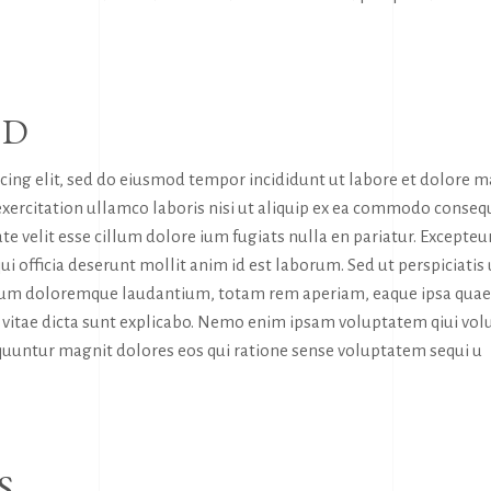
RD
icing elit, sed do eiusmod tempor incididunt ut labore et dolore 
exercitation ullamco laboris nisi ut aliquip ex ea commodo conseq
te velit esse cillum dolore ium fugiats nulla en pariatur. Excepteur
ui officia deserunt mollit anim id est laborum. Sed ut perspiciatis
tium doloremque laudantium, totam rem aperiam, eaque ipsa quae
tae vitae dicta sunt explicabo. Nemo enim ipsam voluptatem qiui vol
sequuntur magnit dolores eos qui ratione sense voluptatem sequi u
S