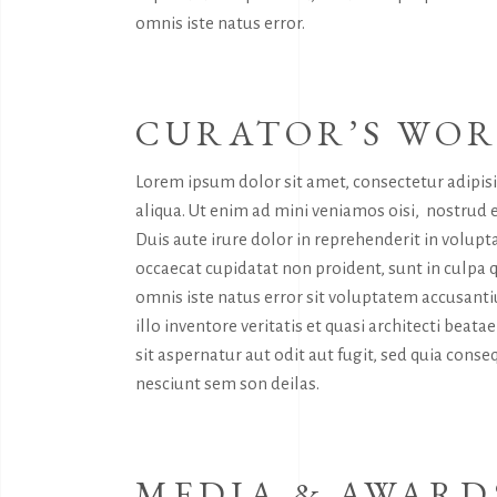
omnis iste natus error.
CURATOR’S WO
Lorem ipsum dolor sit amet, consectetur adipis
aliqua. Ut enim ad mini veniamos oisi, nostrud 
Duis aute irure dolor in reprehenderit in volupta
occaecat cupidatat non proident, sunt in culpa q
omnis iste natus error sit voluptatem accusan
illo inventore veritatis et quasi architecti bea
sit aspernatur aut odit aut fugit, sed quia con
nesciunt sem son deilas.
MEDIA & AWARD