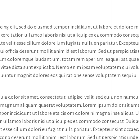
icing elit, sed do eiusmod tempor incididunt ut labore et dolore 
exercitation ullamco laboris nisi ut aliquip ex ea commodo conseq
te velit esse cillum dolore ium fugiats nulla en pariatur. Excepteur
ui officia deserunt mollit anim id est laborum. Sed ut perspiciatis
tium doloremque laudantium, totam rem aperiam, eaque ipsa quae
tae vitae dicta sunt explicabo. Nemo enim ipsam voluptatem qiui vol
sequuntur magnit dolores eos qui ratione sense voluptatem sequi u
ia dolor sit amet, consectetur, adipisci velit, sed quia non numq
e magnam aliquam quaerat voluptatem. Lorem ipsum dolor sit ame
por incididunt ut labore etsicis om dolore ni magna inse aliqua. U
n ullamco laboris nisi ut aliquip ex ea commodo consequat. Duis 
it esse cillum dolori eu fugiat nulla pariatur. Excepteur sint occaec
a cono deserunt mollit anim i est laborum. Sed ut perspiciatis unde