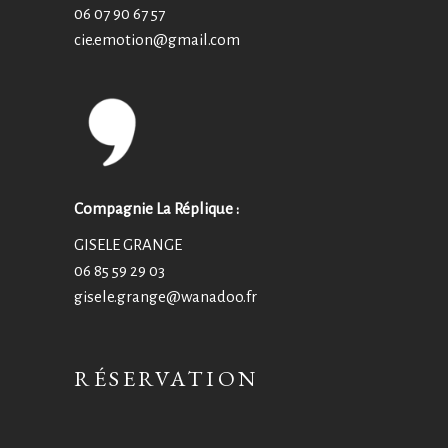
06 07 90 67 57
cie.emotion@
gmail.com
Compagnie La Réplique :
GISELE GRANGE
06 85 59 29 03
gisele.grange@wanadoo.fr
RÉSERVATION