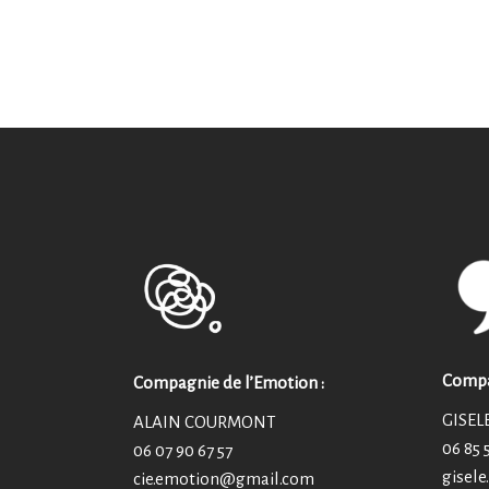
Compag
Compagnie de l’Emotion :
GISEL
ALAIN COURMONT
06 85 
06 07 90 67 57
gisel
cie.emotion@
gmail.com