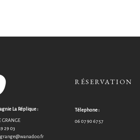
RÉSERVATION
nie La Réplique :
Télephone :
E GRANGE
06 07 90 67 57
59 29 03
e.grange@wanadoo.fr