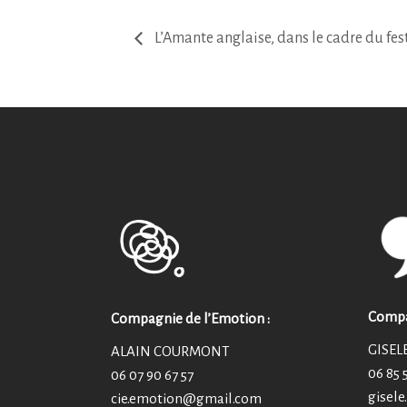
L’Amante anglaise, dans le cadre du 
Compag
Compagnie de l’Emotion :
GISEL
ALAIN COURMONT
06 85 
06 07 90 67 57
gisel
cie.emotion@
gmail.com