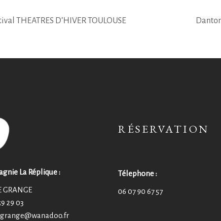
festival THEATRES D’HIVER TOULOUSE
Danton 
RÉSERVATION
nie La Réplique :
Télephone :
E GRANGE
06 07 90 67 57
59 29 03
e.grange@wanadoo.fr