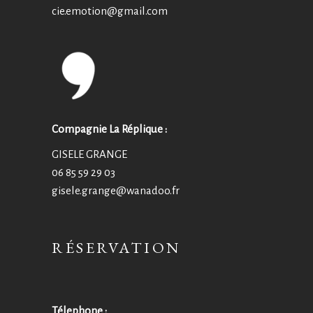
cie.emotion@
gmail.com
Compagnie La Réplique :
GISELE GRANGE
06 85 59 29 03
gisele.grange@wanadoo.fr
RÉSERVATION
Télephone :