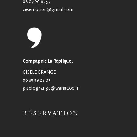
06 07 90 67 57
cie.emotion@
gmail.com
Compagnie La Réplique :
GISELE GRANGE
06 85 59 29 03
gisele.grange@wanadoo.fr
RÉSERVATION