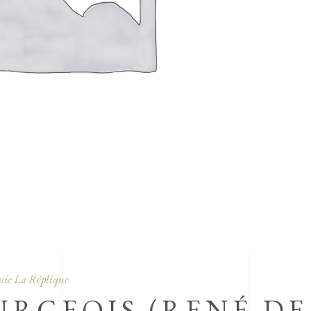
ie La Réplique
URGEOIS (RENÉ DE