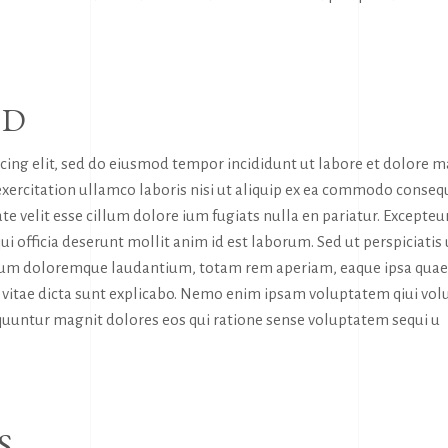
RD
icing elit, sed do eiusmod tempor incididunt ut labore et dolore 
exercitation ullamco laboris nisi ut aliquip ex ea commodo conseq
te velit esse cillum dolore ium fugiats nulla en pariatur. Excepteur
ui officia deserunt mollit anim id est laborum. Sed ut perspiciatis
tium doloremque laudantium, totam rem aperiam, eaque ipsa quae
tae vitae dicta sunt explicabo. Nemo enim ipsam voluptatem qiui vol
sequuntur magnit dolores eos qui ratione sense voluptatem sequi u
S