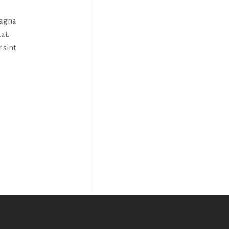
magna
at.
 sint