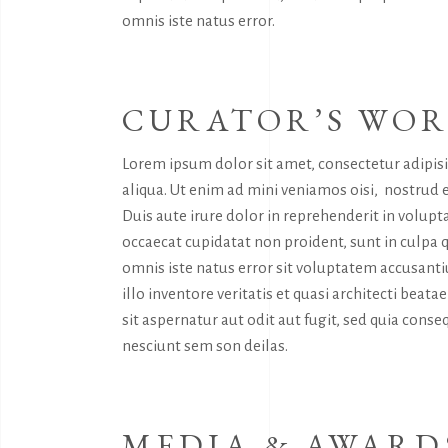
omnis iste natus error.
CURATOR’S WO
Lorem ipsum dolor sit amet, consectetur adipis
aliqua. Ut enim ad mini veniamos oisi, nostrud 
Duis aute irure dolor in reprehenderit in volupta
occaecat cupidatat non proident, sunt in culpa q
omnis iste natus error sit voluptatem accusan
illo inventore veritatis et quasi architecti bea
sit aspernatur aut odit aut fugit, sed quia con
nesciunt sem son deilas.
MEDIA & AWARD