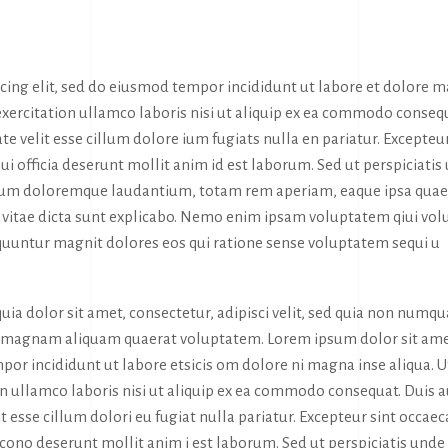
icing elit, sed do eiusmod tempor incididunt ut labore et dolore 
exercitation ullamco laboris nisi ut aliquip ex ea commodo conseq
te velit esse cillum dolore ium fugiats nulla en pariatur. Excepteur
ui officia deserunt mollit anim id est laborum. Sed ut perspiciatis
tium doloremque laudantium, totam rem aperiam, eaque ipsa quae
tae vitae dicta sunt explicabo. Nemo enim ipsam voluptatem qiui vol
sequuntur magnit dolores eos qui ratione sense voluptatem sequi u
ia dolor sit amet, consectetur, adipisci velit, sed quia non numq
e magnam aliquam quaerat voluptatem. Lorem ipsum dolor sit ame
por incididunt ut labore etsicis om dolore ni magna inse aliqua. U
n ullamco laboris nisi ut aliquip ex ea commodo consequat. Duis 
it esse cillum dolori eu fugiat nulla pariatur. Excepteur sint occaec
a cono deserunt mollit anim i est laborum. Sed ut perspiciatis unde