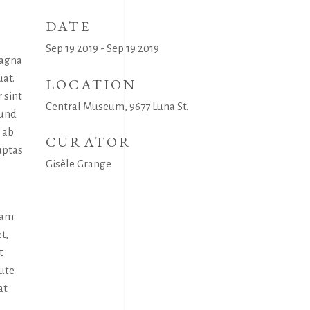
DATE
Sep 19 2019 - Sep 19 2019
magna
uat.
LOCATION
 sint
Central Museum, 9677 Luna St.
 und
 ab
CURATOR
uptas
Gisèle Grange
uam
t,
t
aute
at