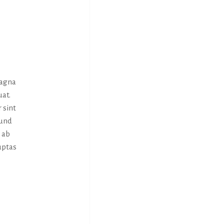
magna
uat.
 sint
 und
 ab
uptas