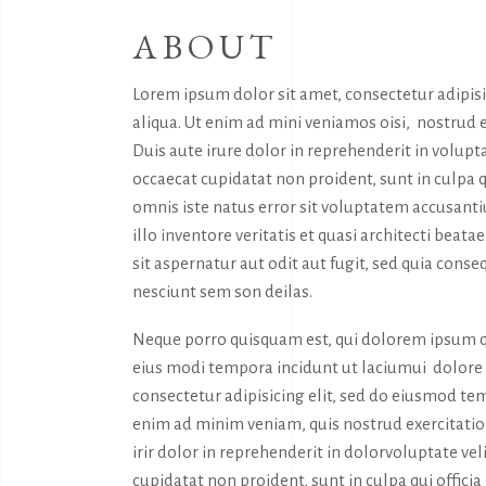
ABOUT
Lorem ipsum dolor sit amet, consectetur adipis
aliqua. Ut enim ad mini veniamos oisi, nostrud 
Duis aute irure dolor in reprehenderit in volupta
occaecat cupidatat non proident, sunt in culpa q
omnis iste natus error sit voluptatem accusan
illo inventore veritatis et quasi architecti bea
sit aspernatur aut odit aut fugit, sed quia con
nesciunt sem son deilas.
Neque porro quisquam est, qui dolorem ipsum qu
eius modi tempora incidunt ut laciumui dolor
consectetur adipisicing elit, sed do eiusmod tem
enim ad minim veniam, quis nostrud exercitatio
irir dolor in reprehenderit in dolorvoluptate vel
cupidatat non proident, sunt in culpa qui offici