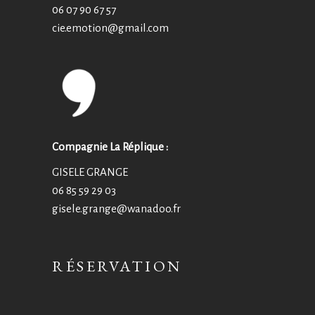
06 07 90 67 57
cie.emotion@
gmail.com
Compagnie La Réplique :
GISELE GRANGE
06 85 59 29 03
gisele.grange@wanadoo.fr
RÉSERVATION