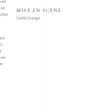
 und
 ab
MISE EN SCÈNE
uptas
Gisèle Grange
uam
t,
t
aute
at