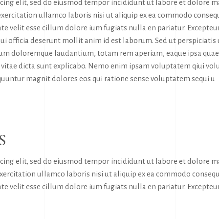
icing elit, sed do eiusmod tempor incididunt ut labore et dolore 
exercitation ullamco laboris nisi ut aliquip ex ea commodo conseq
te velit esse cillum dolore ium fugiats nulla en pariatur. Excepteur
ui officia deserunt mollit anim id est laborum. Sed ut perspiciatis
tium doloremque laudantium, totam rem aperiam, eaque ipsa quae
tae vitae dicta sunt explicabo. Nemo enim ipsam voluptatem qiui vol
sequuntur magnit dolores eos qui ratione sense voluptatem sequi u
S
icing elit, sed do eiusmod tempor incididunt ut labore et dolore 
exercitation ullamco laboris nisi ut aliquip ex ea commodo consequ
te velit esse cillum dolore ium fugiats nulla en pariatur. Excepteur