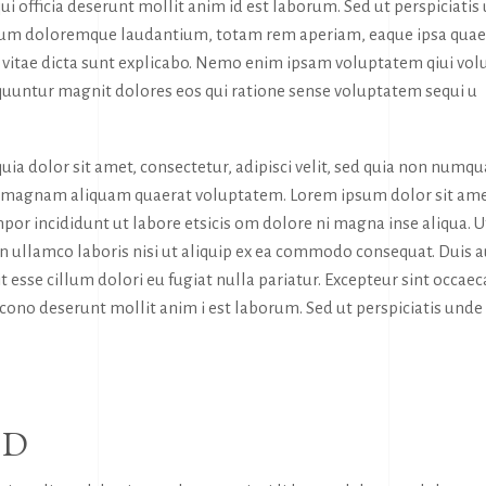
ui officia deserunt mollit anim id est laborum. Sed ut perspiciatis
tium doloremque laudantium, totam rem aperiam, eaque ipsa quae
tae vitae dicta sunt explicabo. Nemo enim ipsam voluptatem qiui vol
sequuntur magnit dolores eos qui ratione sense voluptatem sequi u
ia dolor sit amet, consectetur, adipisci velit, sed quia non numq
e magnam aliquam quaerat voluptatem. Lorem ipsum dolor sit ame
por incididunt ut labore etsicis om dolore ni magna inse aliqua. U
n ullamco laboris nisi ut aliquip ex ea commodo consequat. Duis 
it esse cillum dolori eu fugiat nulla pariatur. Excepteur sint occaec
a cono deserunt mollit anim i est laborum. Sed ut perspiciatis unde
RD