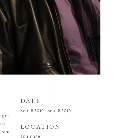
DATE
Sep 18 2019 - Sep 18 2019
magna
uat.
LOCATION
 sint
Toulouse