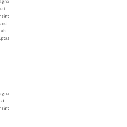
magna
uat.
 sint
 und
 ab
uptas
magna
at.
 sint