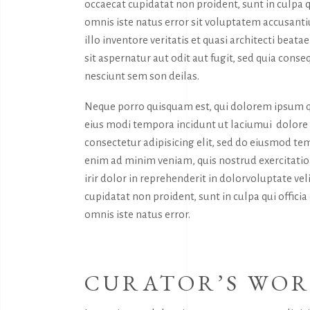
occaecat cupidatat non proident, sunt in culpa q
omnis iste natus error sit voluptatem accusan
illo inventore veritatis et quasi architecti bea
sit aspernatur aut odit aut fugit, sed quia con
nesciunt sem son deilas.
Neque porro quisquam est, qui dolorem ipsum qu
eius modi tempora incidunt ut laciumui dolor
consectetur adipisicing elit, sed do eiusmod tem
enim ad minim veniam, quis nostrud exercitatio
irir dolor in reprehenderit in dolorvoluptate vel
cupidatat non proident, sunt in culpa qui offici
omnis iste natus error.
CURATOR’S WO