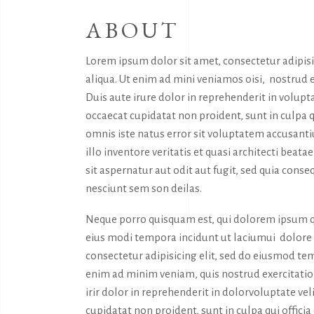
ABOUT
Lorem ipsum dolor sit amet, consectetur adipis
aliqua. Ut enim ad mini veniamos oisi, nostrud 
Duis aute irure dolor in reprehenderit in volupta
occaecat cupidatat non proident, sunt in culpa q
omnis iste natus error sit voluptatem accusan
illo inventore veritatis et quasi architecti bea
sit aspernatur aut odit aut fugit, sed quia con
nesciunt sem son deilas.
Neque porro quisquam est, qui dolorem ipsum qu
eius modi tempora incidunt ut laciumui dolor
consectetur adipisicing elit, sed do eiusmod tem
enim ad minim veniam, quis nostrud exercitatio
irir dolor in reprehenderit in dolorvoluptate vel
cupidatat non proident, sunt in culpa qui offici