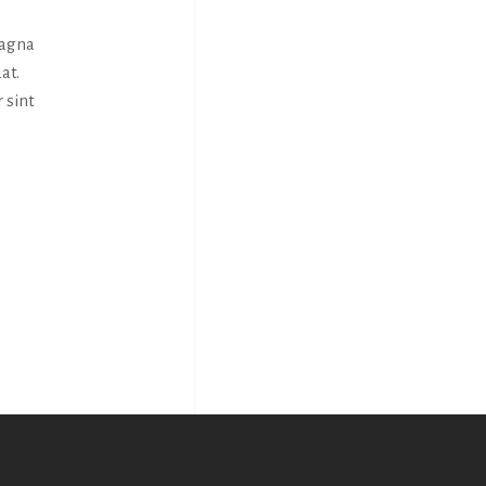
magna
at.
 sint