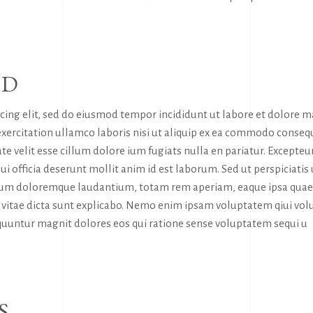
RD
icing elit, sed do eiusmod tempor incididunt ut labore et dolore 
exercitation ullamco laboris nisi ut aliquip ex ea commodo conseq
te velit esse cillum dolore ium fugiats nulla en pariatur. Excepteur
ui officia deserunt mollit anim id est laborum. Sed ut perspiciatis
tium doloremque laudantium, totam rem aperiam, eaque ipsa quae
tae vitae dicta sunt explicabo. Nemo enim ipsam voluptatem qiui vol
sequuntur magnit dolores eos qui ratione sense voluptatem sequi u
S