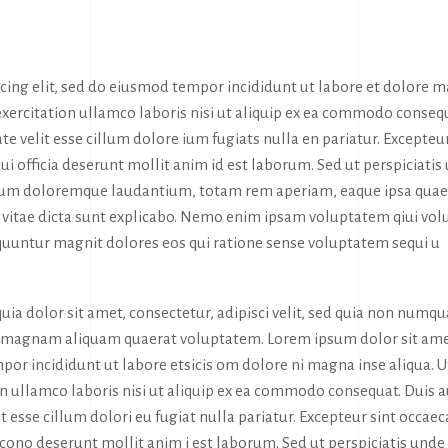
icing elit, sed do eiusmod tempor incididunt ut labore et dolore 
exercitation ullamco laboris nisi ut aliquip ex ea commodo conseq
te velit esse cillum dolore ium fugiats nulla en pariatur. Excepteur
ui officia deserunt mollit anim id est laborum. Sed ut perspiciatis
tium doloremque laudantium, totam rem aperiam, eaque ipsa quae
tae vitae dicta sunt explicabo. Nemo enim ipsam voluptatem qiui vol
sequuntur magnit dolores eos qui ratione sense voluptatem sequi u
ia dolor sit amet, consectetur, adipisci velit, sed quia non numq
e magnam aliquam quaerat voluptatem. Lorem ipsum dolor sit ame
por incididunt ut labore etsicis om dolore ni magna inse aliqua. U
n ullamco laboris nisi ut aliquip ex ea commodo consequat. Duis 
it esse cillum dolori eu fugiat nulla pariatur. Excepteur sint occaec
a cono deserunt mollit anim i est laborum. Sed ut perspiciatis unde