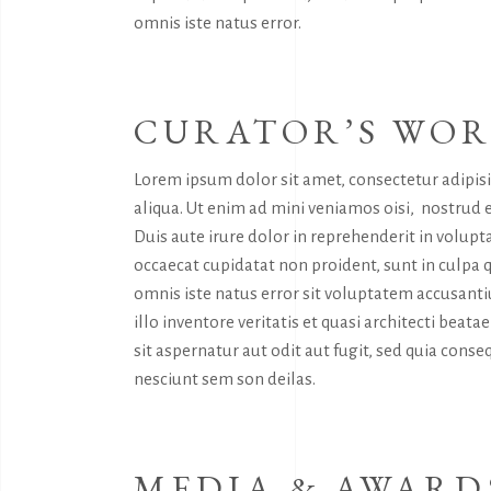
omnis iste natus error.
CURATOR’S WO
Lorem ipsum dolor sit amet, consectetur adipis
aliqua. Ut enim ad mini veniamos oisi, nostrud 
Duis aute irure dolor in reprehenderit in volupta
occaecat cupidatat non proident, sunt in culpa q
omnis iste natus error sit voluptatem accusan
illo inventore veritatis et quasi architecti bea
sit aspernatur aut odit aut fugit, sed quia con
nesciunt sem son deilas.
MEDIA & AWARD