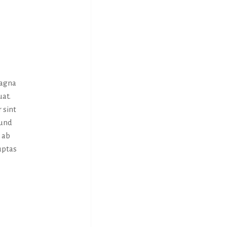
magna
uat.
 sint
 und
 ab
uptas