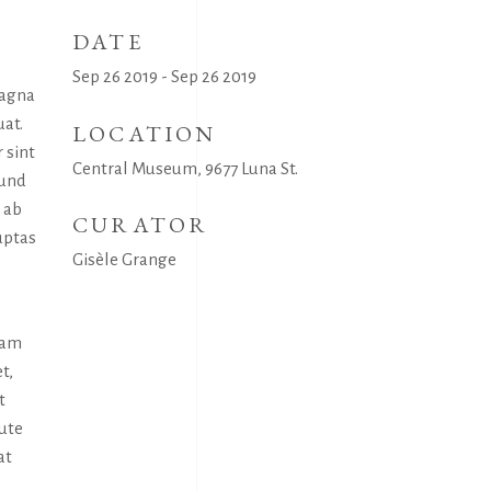
DATE
Sep 26 2019 - Sep 26 2019
magna
uat.
LOCATION
 sint
Central Museum, 9677 Luna St.
 und
 ab
CURATOR
uptas
Gisèle Grange
uam
t,
t
aute
at