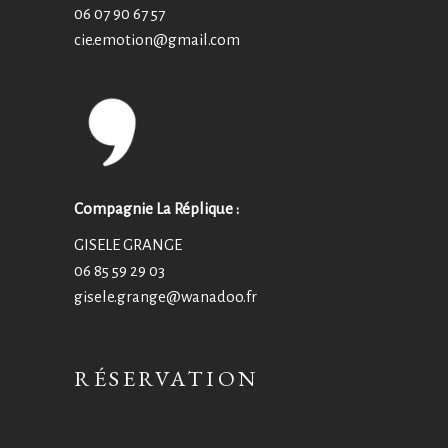
06 07 90 67 57
cie.emotion@
gmail.com
Compagnie La Réplique :
GISELE GRANGE
06 85 59 29 03
gisele.grange@wanadoo.fr
RÉSERVATION