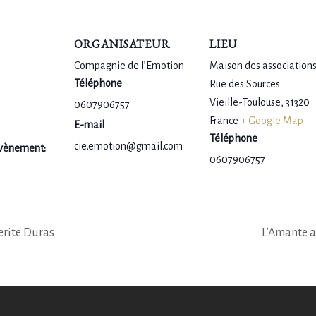
ORGANISATEUR
LIEU
Compagnie de l’Emotion
Maison des association
Téléphone
Rue des Sources
Vieille-Toulouse
,
31320
0607906757
France
+ Google Map
E-mail
Téléphone
cie.emotion@gmail.com
Évènement:
0607906757
erite Duras
L’Amante a