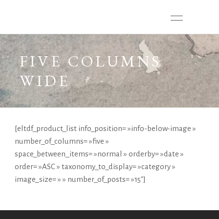
FIVE COLUMNS
WIDE
[eltdf_product_list info_position= »info-below-image »
number_of_columns= »five »
space_between_items= »normal » orderby= »date »
order= »ASC » taxonomy_to_display= »category »
image_size= » » number_of_posts= »15″]